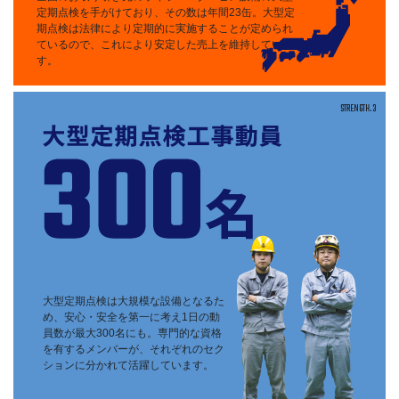
定期点検を手がけており、その数は年間23缶。大型定
期点検は法律により定期的に実施することが定められ
ているので、これにより安定した売上を維持していま
す。
STRENGTH.3
大型定期点検は大規模な設備となるた
め、安心・安全を第一に考え1日の動
員数が最大300名にも。専門的な資格
を有するメンバーが、それぞれのセク
ションに分かれて活躍しています。